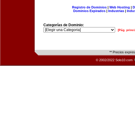
Registro de Dominios
|
Web Hosting
|
D
Dominios Expirados
|
Industrias
|
Indu
Categorías de Dominio:
[Pág. princi
** Precios expre
© 2002/2022 Solo10.com