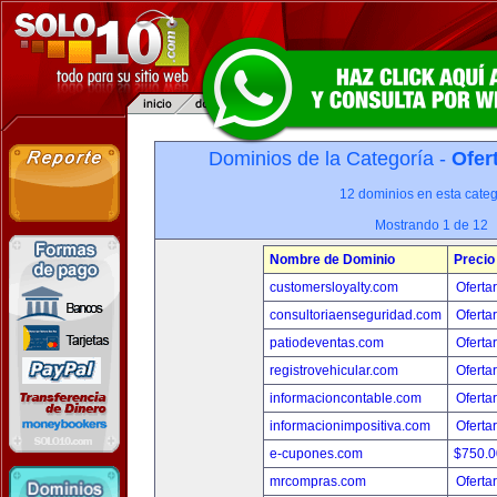
Dominios de la Categoría -
Ofer
12 dominios en esta categ
Mostrando 1 de 12
Nombre de Dominio
Precio
customersloyalty.com
Oferta
consultoriaenseguridad.com
Oferta
patiodeventas.com
Oferta
registrovehicular.com
Oferta
informacioncontable.com
Oferta
informacionimpositiva.com
Oferta
e-cupones.com
$750.
mrcompras.com
Oferta