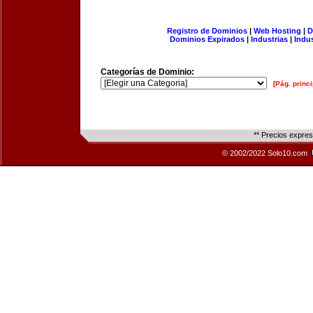
Registro de Dominios
|
Web Hosting
|
D
Dominios Expirados
|
Industrias
|
Indu
Categorías de Dominio:
[Pág. princi
** Precios expre
© 2002/2022 Solo10.com