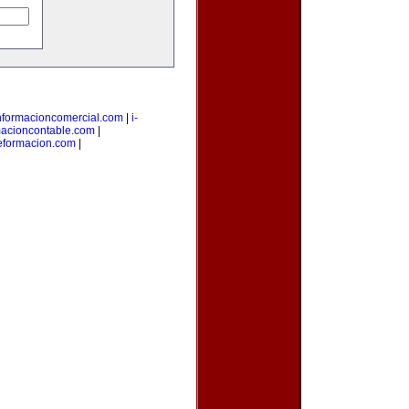
nformacioncomercial.com
|
i-
macioncontable.com
|
deformacion.com
|