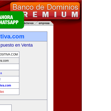
tiva.com
 puesto en Venta
SITIVA.COM
va.com
na
!
tiva.com
tas