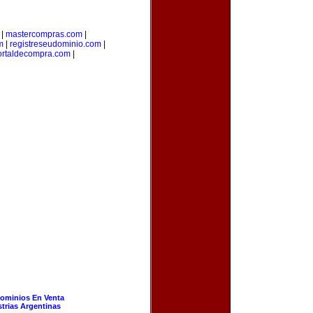
|
mastercompras.com
|
m
|
registreseudominio.com
|
ortaldecompra.com
|
ominios En Venta
strias Argentinas