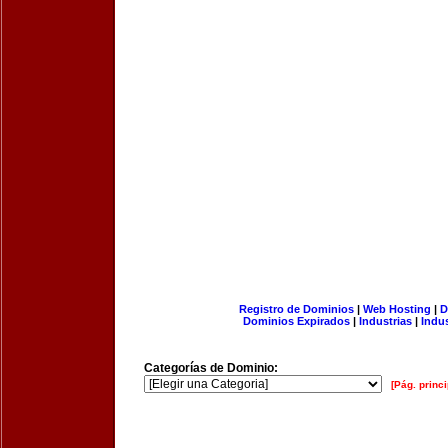
Registro de Dominios
|
Web Hosting
|
D
Dominios Expirados
|
Industrias
|
Indu
Categorías de Dominio:
[Pág. princi