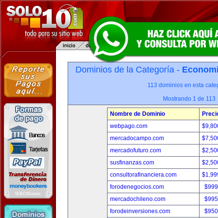
Dominios de la Categoría -
Economia
113 dominios en esta categ
Mostrando 1 de 113
Nombre de Dominio
Preci
webpago.com
$9,80
mercadocampo.com
$7,50
mercadofuturo.com
$2,50
susfinanzas.com
$2,50
consultorafinanciera.com
$1,99
forodenegocios.com
$999
mercadochileno.com
$995
forodeinversiones.com
$950