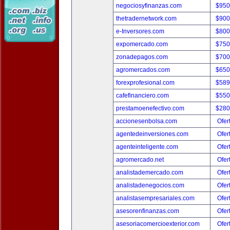
negociosyfinanzas.com
$950
thetradernetwork.com
$900
e-Inversores.com
$800
expomercado.com
$750
zonadepagos.com
$700
agromercados.com
$650
forexprofesional.com
$589
cafefinanciero.com
$550
prestamoenefectivo.com
$280
accionesenbolsa.com
Ofer
agentedeinversiones.com
Ofer
agenteinteligente.com
Ofer
agromercado.net
Ofer
analistademercado.com
Ofer
analistadenegocios.com
Ofer
analistasempresariales.com
Ofer
asesorenfinanzas.com
Ofer
asesoriacomercioexterior.com
Ofer