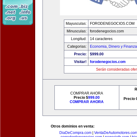
Mayusculas:
FORODENEGOCIOS.COM
Minusculas:
forodenegocios.com
Longitud:
14 caracteres
Categorias:
Economia, Dinero y Finanz
Precio:
$999.00
Visitar!
forodenegocios.com
Serán consideradas ofer
R
COMPRAR AHORA
Precio $
999.00
Precio 
COMPRAR AHORA
Otros dominios en venta:
DiaDeCompra.com
|
VentaDeAutomotores.co