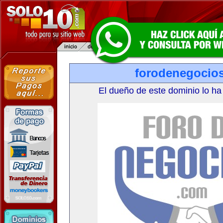
forodenegocio
El dueño de este dominio lo ha