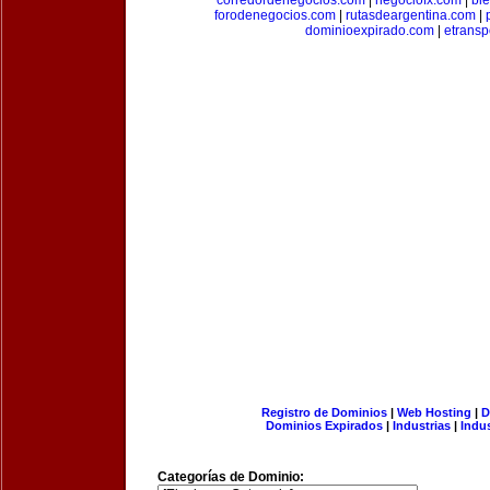
corredordenegocios.com
|
negociofx.com
|
bi
forodenegocios.com
|
rutasdeargentina.com
|
dominioexpirado.com
|
etransp
Registro de Dominios
|
Web Hosting
|
D
Dominios Expirados
|
Industrias
|
Indu
Categorías de Dominio: