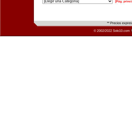
[Pág. princi
** Precios expre
© 2002/2022 Solo10.com