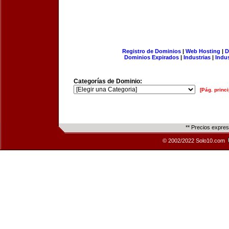
Registro de Dominios
|
Web Hosting
|
D
Dominios Expirados
|
Industrias
|
Indu
Categorías de Dominio:
[Pág. princi
** Precios expre
© 2002/2022 Solo10.com