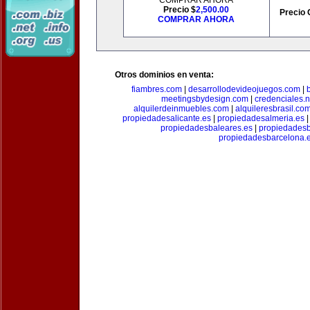
COMPRAR AHORA
Precio $
2,500.00
Precio 
COMPRAR AHORA
Otros dominios en venta:
fiambres.com
|
desarrollodevideojuegos.com
|
meetingsbydesign.com
|
credenciales.n
alquilerdeinmuebles.com
|
alquileresbrasil.co
propiedadesalicante.es
|
propiedadesalmeria.es
propiedadesbaleares.es
|
propiedadesb
propiedadesbarcelona.