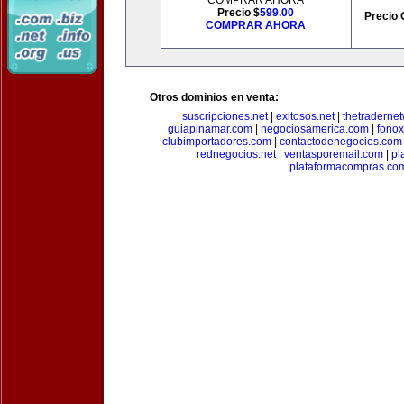
COMPRAR AHORA
Precio $
599.00
Precio 
COMPRAR AHORA
Otros dominios en venta:
suscripciones.net
|
exitosos.net
|
thetraderne
guiapinamar.com
|
negociosamerica.com
|
fonox
clubimportadores.com
|
contactodenegocios.com
rednegocios.net
|
ventasporemail.com
|
pl
plataformacompras.co