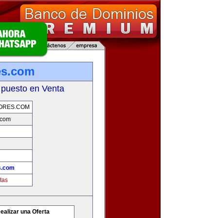
es.com
 puesto en Venta
ORES.COM
.com
s.com
tas
ealizar una Oferta