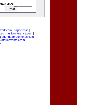
Ofrecido $
twork.com
|
negocios.io
|
.es
|
multiconference.com
|
|
agendadereuniones.com
|
ataformaventas.com
|
m
|