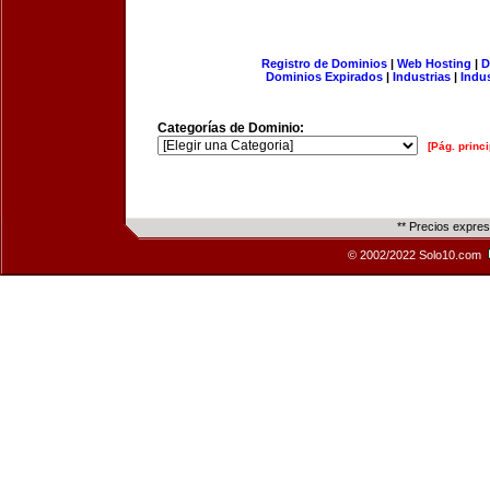
Registro de Dominios
|
Web Hosting
|
D
Dominios Expirados
|
Industrias
|
Indu
Categorías de Dominio:
[Pág. princi
** Precios expre
© 2002/2022 Solo10.com