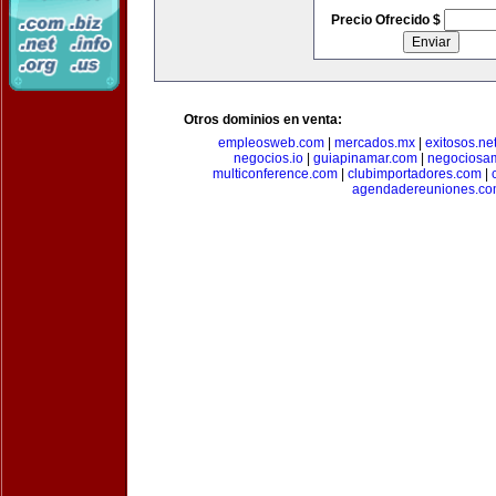
Precio Ofrecido $
Otros dominios en venta:
empleosweb.com
|
mercados.mx
|
exitosos.ne
negocios.io
|
guiapinamar.com
|
negociosa
multiconference.com
|
clubimportadores.com
|
agendadereuniones.co