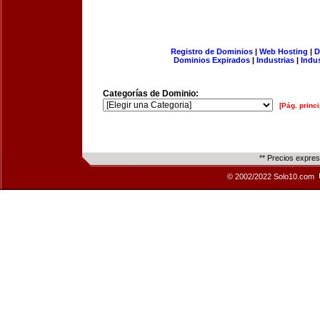
Registro de Dominios
|
Web Hosting
|
D
Dominios Expirados
|
Industrias
|
Indu
Categorías de Dominio:
[Pág. princi
** Precios expre
© 2002/2022 Solo10.com