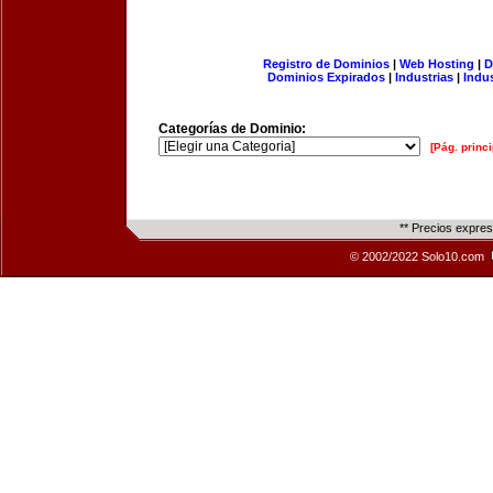
Registro de Dominios
|
Web Hosting
|
D
Dominios Expirados
|
Industrias
|
Indu
Categorías de Dominio:
[Pág. princi
** Precios expre
© 2002/2022 Solo10.com