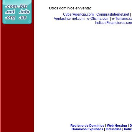
Otros dominios en venta:
CyberAgencia.com
|
ComprasInternet.net
|
VentasInternet.com
|
e-Oficina.com
|
e-Turismo.
IndicesFinancieros.co
Registro de Dominios
|
Web Hosting
|
D
Dominios Expirados
|
Industrias
|
Indu