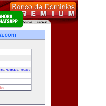
ca.com
nico
,
Negocios
,
Portales
tas