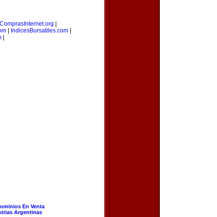
ComprasInternet.org
|
com
|
IndicesBursatiles.com
|
m
|
ominios En Venta
strias Argentinas