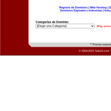
Registro de Dominios
|
Web Hosting
|
D
Dominios Expirados
|
Industrias
|
Indu
Categorías de Dominio:
[Pág. princi
** Precios expre
© 2002/2022 Solo10.com