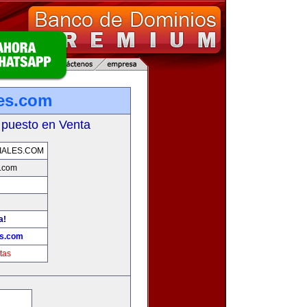
es.com
 puesto en Venta
IALES.COM
s.com
a!
es.com
tas