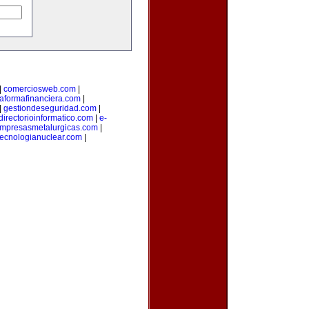
|
comerciosweb.com
|
taformafinanciera.com
|
|
gestiondeseguridad.com
|
directorioinformatico.com
|
e-
mpresasmetalurgicas.com
|
tecnologianuclear.com
|