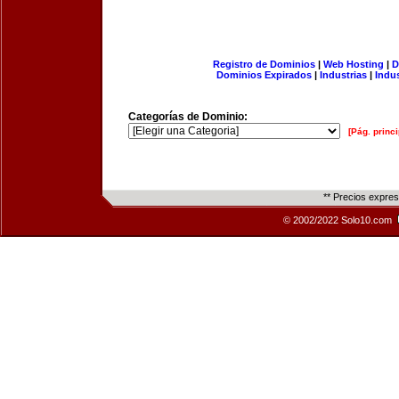
Registro de Dominios
|
Web Hosting
|
D
Dominios Expirados
|
Industrias
|
Indu
Categorías de Dominio:
[Pág. princi
** Precios expre
© 2002/2022 Solo10.com