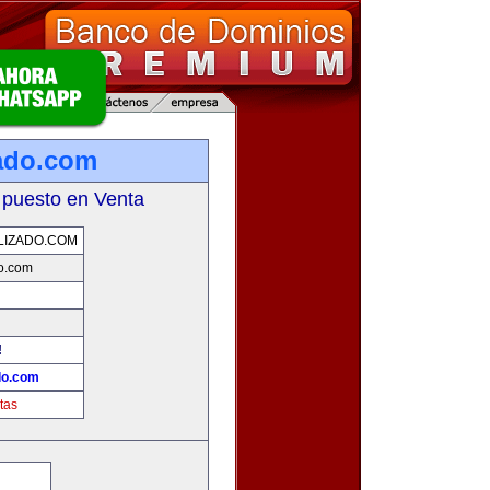
ado.com
 puesto en Venta
LIZADO.COM
o.com
!
do.com
tas