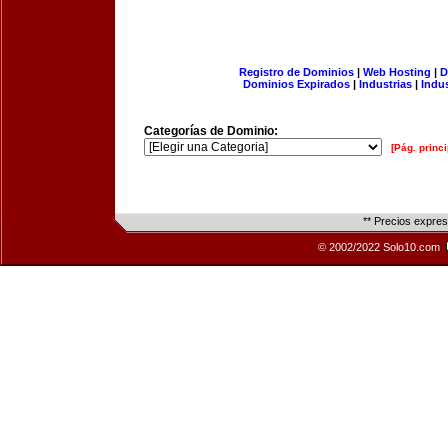
Registro de Dominios
|
Web Hosting
|
D
Dominios Expirados
|
Industrias
|
Indu
Categorías de Dominio:
[Pág. princi
** Precios expre
© 2002/2022 Solo10.com