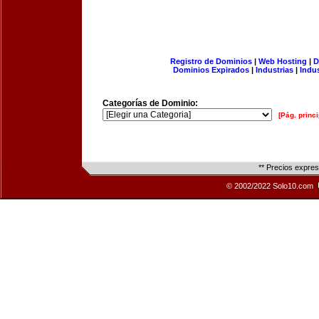
Registro de Dominios
|
Web Hosting
|
D
Dominios Expirados
|
Industrias
|
Indu
Categorías de Dominio:
[Pág. princi
** Precios expre
© 2002/2022 Solo10.com