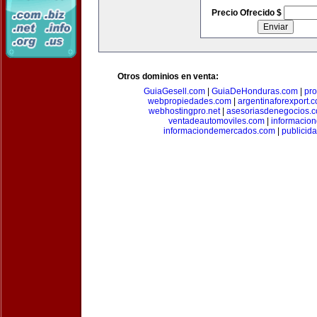
Precio Ofrecido $
Otros dominios en venta:
GuiaGesell.com
|
GuiaDeHonduras.com
|
pr
webpropiedades.com
|
argentinaforexport.
webhostingpro.net
|
asesoriasdenegocios.
ventadeautomoviles.com
|
informacio
informaciondemercados.com
|
publicid