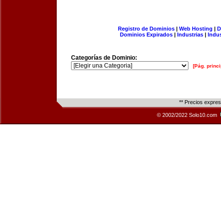
Registro de Dominios
|
Web Hosting
|
D
Dominios Expirados
|
Industrias
|
Indu
Categorías de Dominio:
[Pág. princi
** Precios expre
© 2002/2022 Solo10.com