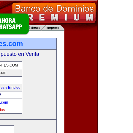
tes.com
 puesto en Venta
NTES.COM
.com
nes y Empleo
!
s.com
tas