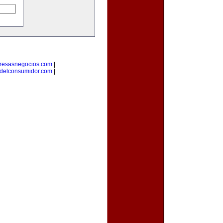
resasnegocios.com
|
delconsumidor.com
|