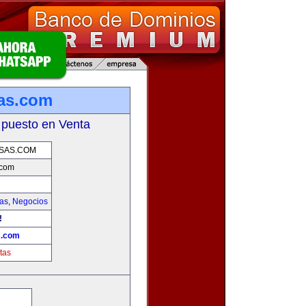
as.com
 puesto en Venta
SAS.COM
.com
ias
,
Negocios
!
s.com
tas