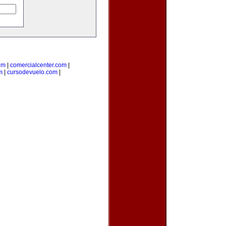
om
|
comercialcenter.com
|
m
|
cursodevuelo.com
|