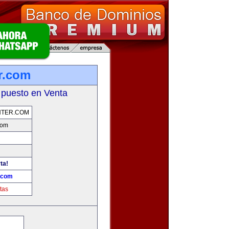
r.com
 puesto en Venta
NTER.COM
com
ta!
.com
tas