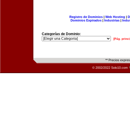
Registro de Dominios
|
Web Hosting
|
D
Dominios Expirados
|
Industrias
|
Indu
Categorías de Dominio:
[Pág. princi
** Precios expre
© 2002/2022 Solo10.com