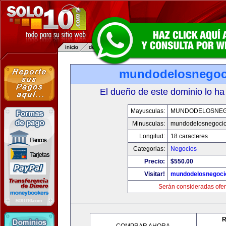
mundodelosnegoc
El dueño de este dominio lo ha
Mayusculas:
MUNDODELOSNEG
Minusculas:
mundodelosnegoci
Longitud:
18 caracteres
Categorias:
Negocios
Precio:
$550.00
Visitar!
mundodelosnegoci
Serán consideradas ofer
R