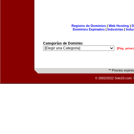
Registro de Dominios
|
Web Hosting
|
D
Dominios Expirados
|
Industrias
|
Indu
Categorías de Dominio:
[Pág. princi
** Precios expre
© 2002/2022 Solo10.com