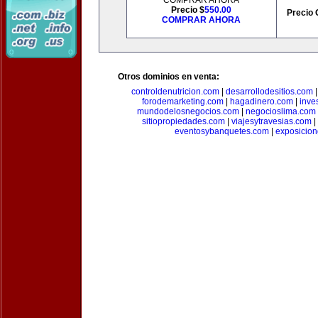
COMPRAR AHORA
Precio $
550.00
Precio 
COMPRAR AHORA
Otros dominios en venta:
controldenutricion.com
|
desarrollodesitios.com
forodemarketing.com
|
hagadinero.com
|
inve
mundodelosnegocios.com
|
negocioslima.com
sitiopropiedades.com
|
viajesytravesias.com
|
eventosybanquetes.com
|
exposicio