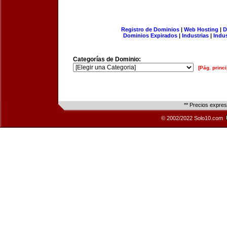
Registro de Dominios
|
Web Hosting
|
D
Dominios Expirados
|
Industrias
|
Indu
Categorías de Dominio:
[Pág. princi
** Precios expre
© 2002/2022 Solo10.com