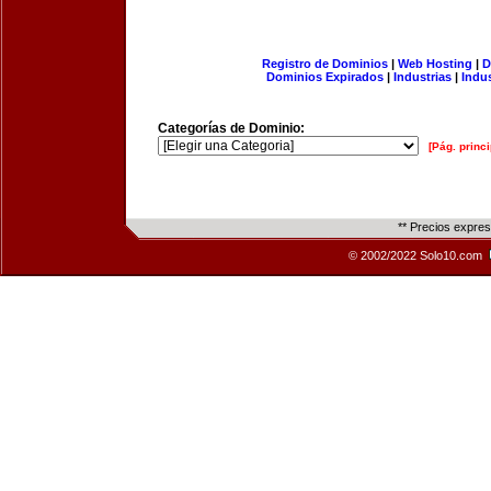
Registro de Dominios
|
Web Hosting
|
D
Dominios Expirados
|
Industrias
|
Indu
Categorías de Dominio:
[Pág. princi
** Precios expre
© 2002/2022 Solo10.com