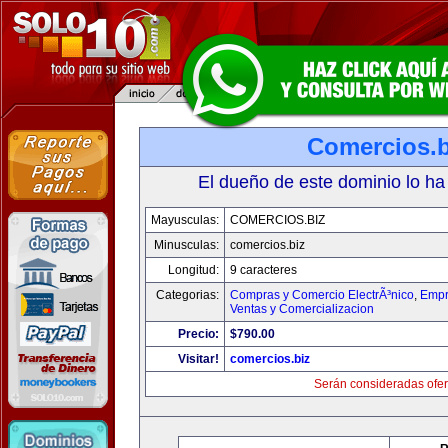
Comercios.b
El dueño de este dominio lo ha
Mayusculas:
COMERCIOS.BIZ
Minusculas:
comercios.biz
Longitud:
9 caracteres
Categorias:
Compras y Comercio ElectrÃ³nico
,
Empr
Ventas y Comercializacion
Precio:
$790.00
Visitar!
comercios.biz
Serán consideradas ofer