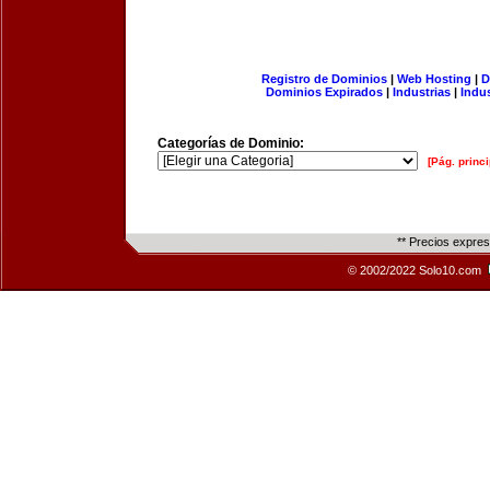
Registro de Dominios
|
Web Hosting
|
D
Dominios Expirados
|
Industrias
|
Indu
Categorías de Dominio:
[Pág. princi
** Precios expre
© 2002/2022 Solo10.com