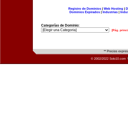
Registro de Dominios
|
Web Hosting
|
D
Dominios Expirados
|
Industrias
|
Indu
Categorías de Dominio:
[Pág. princi
** Precios expre
© 2002/2022 Solo10.com