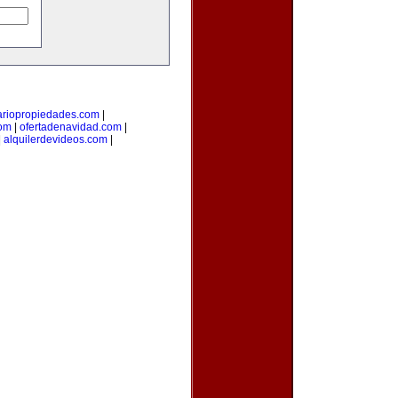
ariopropiedades.com
|
com
|
ofertadenavidad.com
|
|
alquilerdevideos.com
|