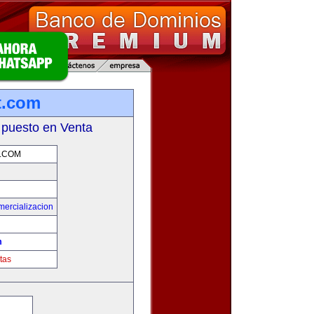
t.com
 puesto en Venta
.COM
mercializacion
m
tas