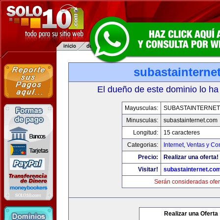
subastainterne
El dueño de este dominio lo ha
Mayusculas:
SUBASTAINTERNET
Minusculas:
subastainternet.com
Longitud:
15 caracteres
Categorias:
Internet
,
Ventas y Co
Precio:
Realizar una oferta!
Visitar!
subastainternet.co
Serán consideradas ofer
Realizar una Oferta