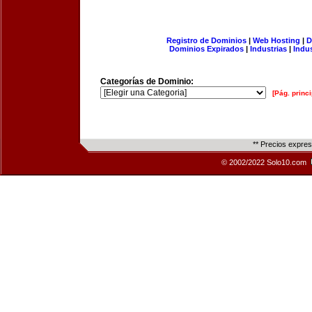
Registro de Dominios
|
Web Hosting
|
D
Dominios Expirados
|
Industrias
|
Indu
Categorías de Dominio:
[Pág. princi
** Precios expre
© 2002/2022 Solo10.com