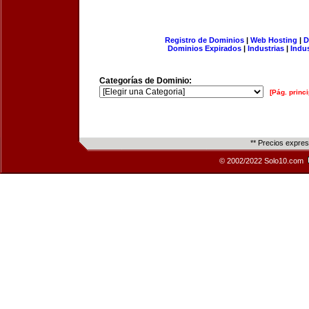
Registro de Dominios
|
Web Hosting
|
D
Dominios Expirados
|
Industrias
|
Indu
Categorías de Dominio:
[Pág. princi
** Precios expre
© 2002/2022 Solo10.com