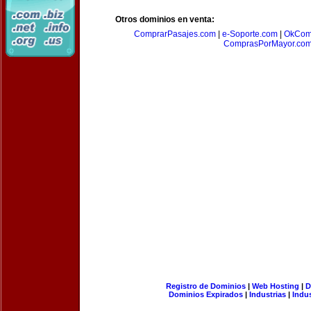
Otros dominios en venta:
ComprarPasajes.com
|
e-Soporte.com
|
OkCom
ComprasPorMayor.co
Registro de Dominios
|
Web Hosting
|
D
Dominios Expirados
|
Industrias
|
Indu