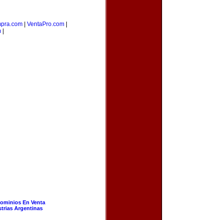
pra.com
|
VentaPro.com
|
m
|
ominios En Venta
strias Argentinas