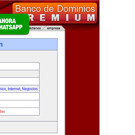
m
nico
,
Internet
,
Negocios
tas