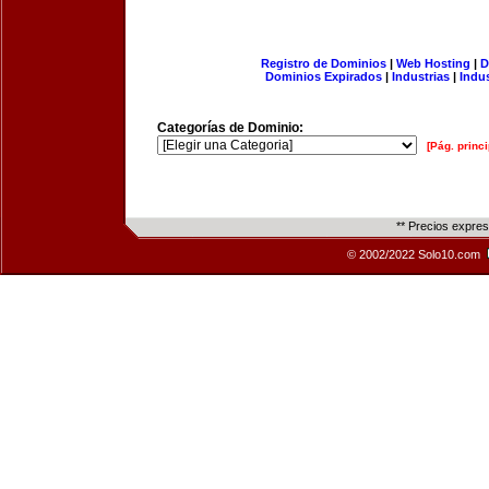
Registro de Dominios
|
Web Hosting
|
D
Dominios Expirados
|
Industrias
|
Indu
Categorías de Dominio:
[Pág. princi
** Precios expre
© 2002/2022 Solo10.com