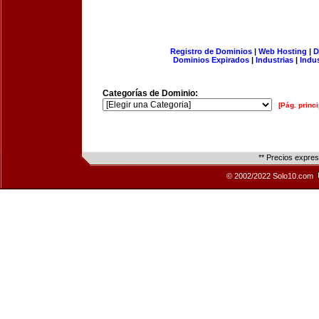
Registro de Dominios
|
Web Hosting
|
D
Dominios Expirados
|
Industrias
|
Indu
Categorías de Dominio:
[Pág. princi
** Precios expre
© 2002/2022 Solo10.com