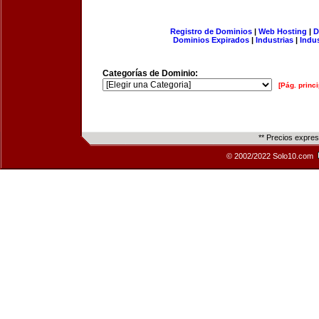
Registro de Dominios
|
Web Hosting
|
D
Dominios Expirados
|
Industrias
|
Indu
Categorías de Dominio:
[Pág. princi
** Precios expre
© 2002/2022 Solo10.com