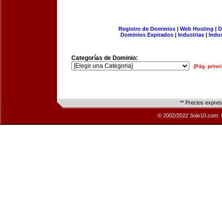
Registro de Dominios
|
Web Hosting
|
D
Dominios Expirados
|
Industrias
|
Indu
Categorías de Dominio:
[Pág. princi
** Precios expre
© 2002/2022 Solo10.com