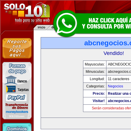
abcnegocios
Vendido!
Mayusculas:
ABCNEGOCI
Minusculas:
abcnegocios.
Longitud:
11 caracteres
Categorias:
Negocios
Precio:
Realizar una o
Visitar!
abcnegocios
Serán consideradas ofer