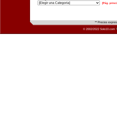
[Pág. princi
** Precios expre
© 2002/2022 Solo10.com