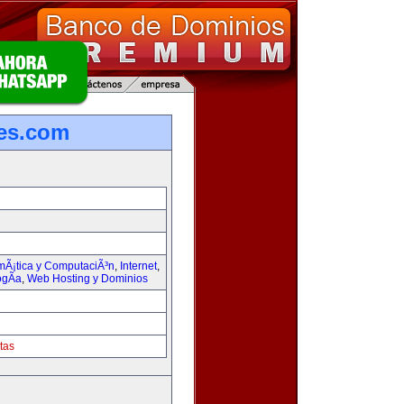
les.com
rmÃ¡tica y ComputaciÃ³n
,
Internet
,
ogÃ­a
,
Web Hosting y Dominios
tas