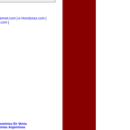
ernet.com
|
e-Honduras.com
|
s.com
|
ominios En Venta
strias Argentinas