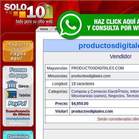
productosdigita
Vendido!
Mayusculas:
PRODUCTOSDIGITALES.COM
Minusculas:
productosdigitales.com
Longitud:
18 caracteres
Categorias:
Compras y Comercio ElectrÃ³nico
,
Info
Miscelaneas (varios)
,
Negocios
,
Tecnol
Precio:
$4,950.00
Visitar!
productosdigitales.com
Serán consideradas ofer