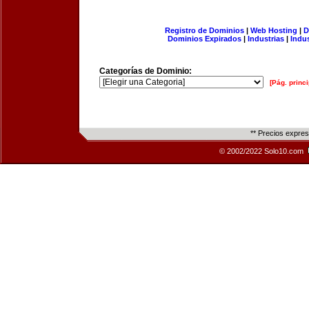
Registro de Dominios
|
Web Hosting
|
D
Dominios Expirados
|
Industrias
|
Indu
Categorías de Dominio:
[Pág. princi
** Precios expre
© 2002/2022 Solo10.com